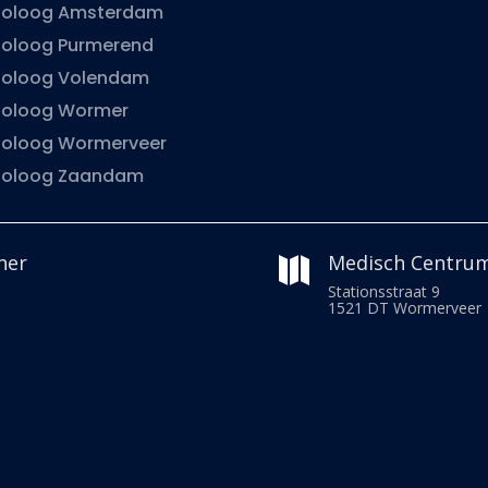
oloog Amsterdam
oloog Purmerend
oloog Volendam
oloog Wormer
oloog Wormerveer
doloog Zaandam
ner
Medisch Centru

Stationsstraat 9
1521 DT Wormerveer