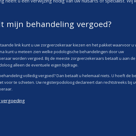
ing heeft u een verwijzing nodig van uw huisarts of specialist. Wij
t mijn behandeling vergoed?
taande link kunt u uw zorgverzekeraar kiezen en het pakket waarvoor u
rna kunt u meteen zien welke podologische behandelingen door uw
eraar worden vergoed. Bij de meeste zorgverzekeraars betaalt u aan de
doloog alleen de eventuele eigen bijdrage.
ehandeling volledig vergoed? Dan betaalt u helemaal niets. U hoeft de b
et voor te schieten. Uw registerpodoloog declareert dan rechtstreeks bij 
keraar.
w vergoeding