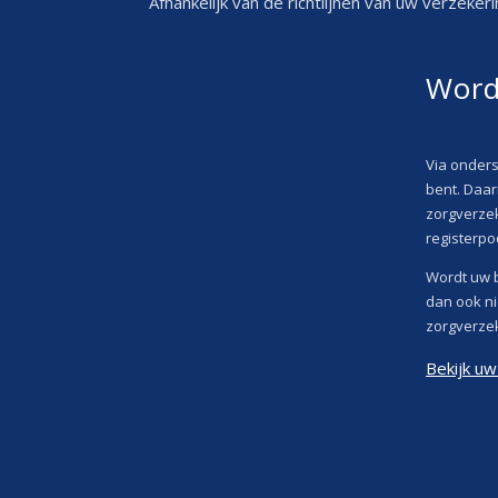
Afhankelijk van de richtlijnen van uw verzeker
Word
Via onders
bent. Daa
zorgverzek
registerpo
Wordt uw b
dan ook ni
zorgverze
Bekijk u