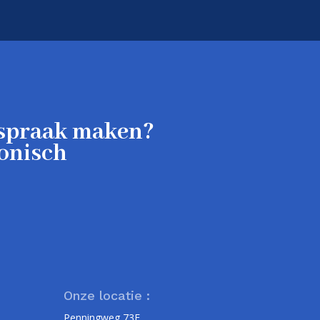
fspraak maken?
fonisch
Onze locatie :
Penningweg 73E